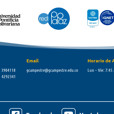
Email
Horario de 
8 3904118
Lun – Vie: 7:45 
gcampestre@gcampestre.edu.co
1 4292341