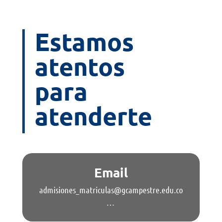
Estamos
atentos
para
atenderte
Email
admisiones_matriculas@gcampestre.edu.co
…