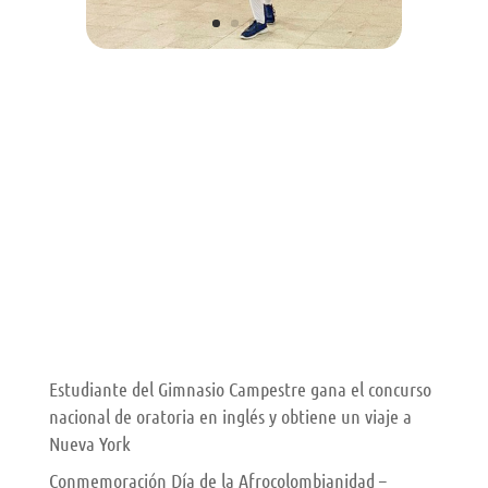
Entradas recientes
El Gimnasio Campestre se consolida entre los mejores
colegios de Córdoba según el Ranking 100 Mejores
por Materia
Gran Celebración de Feria de la Ganadería
Campestrista
Visita de Monseñor Rubén Darío Jaramillo al
Gimnasio Campestre
Estudiante del Gimnasio Campestre gana el concurso
nacional de oratoria en inglés y obtiene un viaje a
Nueva York
Conmemoración Día de la Afrocolombianidad –