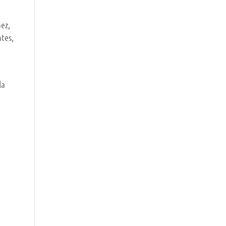
áez,
tes,
la