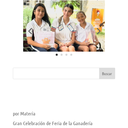
la adaptación de los estudiantes de sexto a
la vida en bachillerato, sino que también
fomenta en los estudiantes de once
habilidades de liderazgo, responsabilidad y
acompañamiento.
« Entradas más antiguas
Entradas siguientes »
Entradas recientes
El Gimnasio Campestre se consolida entre los mejores
colegios de Córdoba según el Ranking 100 Mejores
por Materia
Gran Celebración de Feria de la Ganadería