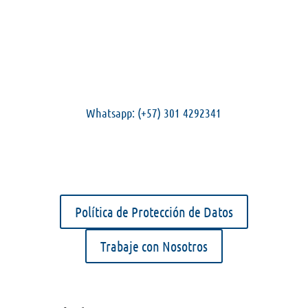
Ubicación
Calle 78 Vereda Sevilla
Montería-Córdoba
Colombia
Teléfonos
Recepción: (+57) 318 3904118
Whatsapp:
(+57) 301 4292341
Email
gcampestre@gcampestre.edu.co
Horario de Atención
Lun – Vie: 7:45 a.m. a 2:00 p.m.
Política de Protección de Datos
Trabaje con Nosotros