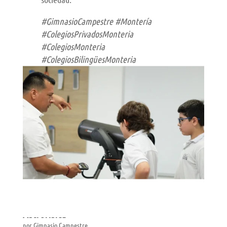
#GimnasioCampestre #Montería
#ColegiosPrivadosMonteria
#ColegiosMonteria
#ColegiosBilingüesMonteria
¡Exploramos el universo! Llega el telescopio
NexStar 130SLT a nuestro Centro de
Astrofísica
por
Gimnasio Campestre