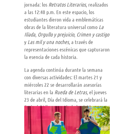
jornada: los
Retratos Literarios
, realizados
a las 12:40 p.m. En este espacio, los
estudiantes dieron vida a emblemáticas
obras de la literatura universal como
La
Ilíada
,
Orgullo y prejuicio
,
Crimen y castigo
y
Las mil y una noches
, a través de
representaciones escénicas que capturaron
la esencia de cada historia.
La agenda continúa durante la semana
con diversas actividades: El martes 21 y
miércoles 22 se desarrollarán asesorías
literarias en la
Rueda de Letras
, el jueves
23 de abril, Día del Idioma, se celebrará la
Feria del Libro a partir de las 9:00 a.m.,
con la participación de librerías invitadas.
Finalmente, el viernes 24 se realizará un
taller literario a las 7:30 a.m., como cierre