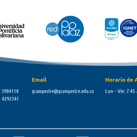
Email
Horario de 
8 3904118
Lun – Vie: 7:45 
gcampestre@gcampestre.edu.co
1 4292341