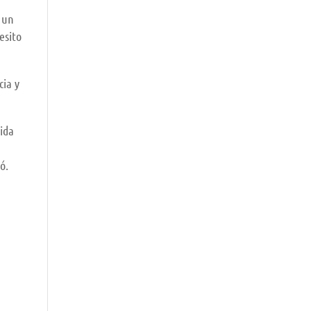
n un
esito
cia y
mida
ó.